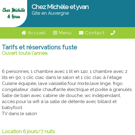
Chez Michèle et yvan
Gite en Auvergne
Accueil
Menu
Contact
Tarifs et réservations fuste
Ouvert toute l'année.
6 personnes, 1 chambre avec 1 lit en 140, 1 chambre avec 2
lits en 90, 1 clic clac dans le salon et 1 clic clac à l'étage
Cuisine équipée, lave vaisselle,four mixte,lave linge, frigo
congélateur ,dalle chauffante électrique et poêle à granulés.
Salle de bain avec cabine de douche, wc indépendant,
accès pour la wifi à la salle de détente avec billard et
babyfoot.
TV dans le salon
Location 6 jours/7 nuits