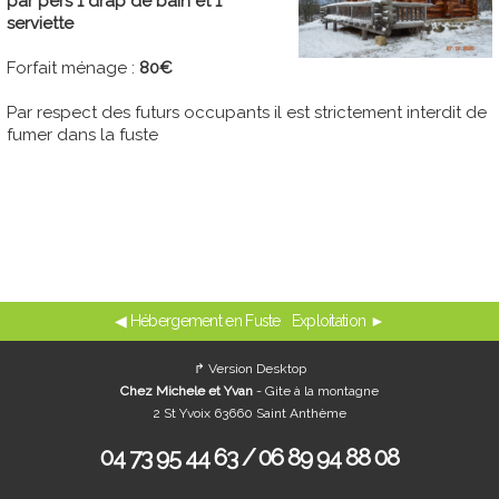
par pers 1 drap de bain et 1
serviette
Forfait ménage :
80€
Par respect des futurs occupants il est strictement interdit de
fumer dans la fuste
◀ Hébergement en Fuste
Exploitation ►
↱ Version Desktop
Chez Michele et Yvan
- Gite à la montagne
2 St Yvoix 63660 Saint Anthème
04 73 95 44 63 / 06 89 94 88 08